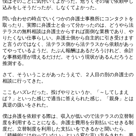
僕はそのことに気付いてよかった。危うくその場で依頼申し
込みをしそうだったが、しなくてよかった。
問い合わせの時点でいくつかの弁護士事務所にコンタクトを
取ったり、実際に弁護士と会って分かったのは、どうやら法
テラスの無料相談は弁護士からすれば面倒な業務であり、や
りたくない仕事らしい。弁護士側から自主的に引き受けます
と言うのではなく、法テラス側から法テラスから依頼があっ
てやっているようだ。たぶん報酬はあるだろうけれど、余計
な事務処理が増えるだけだ。そういう現状があるんだろうと
推測する。
さて、そういうことがあったうえで、２人目の別の弁護士の
相談に行ってきた。
ここもハズレだった。投げやりというか、「～してしまえ
ば？」といった感じで適当に答えられた感じ。「親身」とは
真逆の扱いをされた。
僕は弁護を依頼する際は、収入が低いので法テラスの立替制
度を利用することになる。弁護士費用を分割払いにせきる制
度だ。立替制度を利用した支払いをできるかと聞いたら、
「積極的にはやっていない」という変な言い方をされた。要