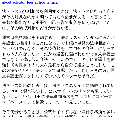
about-solicitor-fees-at-hou-terrace/
法テラスの無料相談を利用するには、法テラスに行って自分
がその対象なのかを調べてもらう必要がある。と言っても、
書類の提出などは不要で自己申告で収入を伝えればいいだ
け。その場で対象かどうかが分かる。
通常は無料相談を予約すると、法テラスがランダムに選んだ
弁護士に相談することになる。でも僕は単発の法律相談をし
たいだけではなく、その後依頼をして自分の弁護士になって
もらう人を探したい。だから適当に選ばれたおじさん弁護士
ではなく（僕は若い弁護士がいいので）、のちに弁護士を依
頼しても良さそうな人を最初から自分で選ぶことにした。こ
の方法でもいいと法テラスで確認したし、むしろその方が再
度弁護士探しをしなくていいのでベターだそうだ。
法テラス対応の弁護士は、法テラスのサイトに掲載されてい
る。PDF で見づらいし、公式サイトへのリンクも載ってい
ない。いちいち PDF の法律事務所名をブラウザにコピーア
ンドペーストして検索して一つ一つ見ていった。
そこで分かることは、公式サイトすらない法律事務所が多い