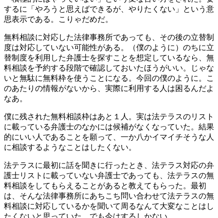
するに「やろうと思えばできるが、やりたくない」という意
思表示である。こりゃだめだ。
無料相談に対応した法律事務所であっても、その後の立替制
度は対応していない可能性がある。（僕のように）のちに立
替制度を利用した弁護士を探すことを想定しているなら、無
料相談を予約する段階で確認しておいたほうがいい。じゃな
いと無駄に無料枠を使うことになる。今回の僕のように。こ
のあたりの情報がないから、実際に利用する人は困るんだよ
なあ。
僕に残された無料相談枠はあと１人。実は法テラスのリスト
に載っている弁護士のなかには候補がなくなっていた。結果
的にいい人であることを願って、一か八かイマイチそうな人
に相談するようなことはしたくない。
法テラスに最初に話を聞きに行ったとき、法テラス対応の弁
護士リストに載っていない弁護士であっても、法テラスの無
料相談をしてもらえることがあると教えてもらった。最初
は、そんな法律事務所にあちこち問い合わせて法テラスの無
料相談に対応しているかを聞いて周るなんて大変なことはし
たくないと思っていた。でも今はするしかない。