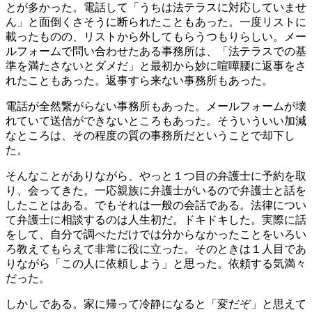
とが多かった。電話して「うちは法テラスに対応していませ
ん」と面倒くさそうに断られたこともあった。一度リストに
載ったものの、リストから外してもらうつもりらしい。メー
ルフォームで問い合わせたある事務所は、「法テラスでの基
準を満たさないとダメだ」と最初から妙に喧嘩腰に返事をさ
れたこともあった。返事すら来ない事務所もあった。
電話が全然繋がらない事務所もあった。メールフォームが壊
れていて送信ができないところもあった。そういういい加減
なところは、その程度の質の事務所だということで却下し
た。
そんなことがありながら、やっと１つ目の弁護士に予約を取
り、会ってきた。一応親族に弁護士がいるので弁護士と話を
したことはある。でもそれは一般の会話である。法律につい
て弁護士に相談するのは人生初だ。ドキドキした。実際に話
をして、自分で調べただけでは分からなかったことをいろい
ろ教えてもらえて非常に役に立った。そのときは１人目であ
りながら「この人に依頼しよう」と思った。依頼する気満々
だった。
しかしである。家に帰って冷静になると「変だぞ」と思えて