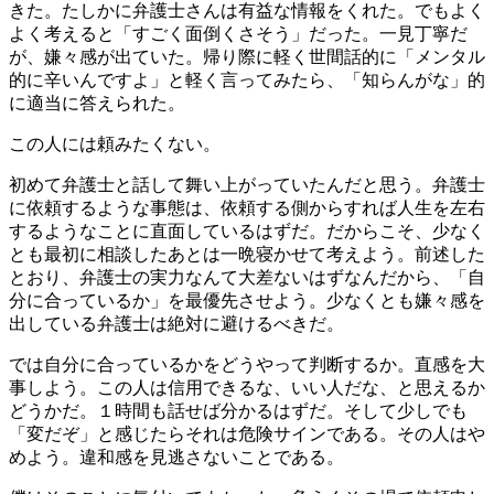
きた。たしかに弁護士さんは有益な情報をくれた。でもよく
よく考えると「すごく面倒くさそう」だった。一見丁寧だ
が、嫌々感が出ていた。帰り際に軽く世間話的に「メンタル
的に辛いんですよ」と軽く言ってみたら、「知らんがな」的
に適当に答えられた。
この人には頼みたくない。
初めて弁護士と話して舞い上がっていたんだと思う。弁護士
に依頼するような事態は、依頼する側からすれば人生を左右
するようなことに直面しているはずだ。だからこそ、少なく
とも最初に相談したあとは一晩寝かせて考えよう。前述した
とおり、弁護士の実力なんて大差ないはずなんだから、「自
分に合っているか」を最優先させよう。少なくとも嫌々感を
出している弁護士は絶対に避けるべきだ。
では自分に合っているかをどうやって判断するか。直感を大
事しよう。この人は信用できるな、いい人だな、と思えるか
どうかだ。１時間も話せば分かるはずだ。そして少しでも
「変だぞ」と感じたらそれは危険サインである。その人はや
めよう。違和感を見逃さないことである。