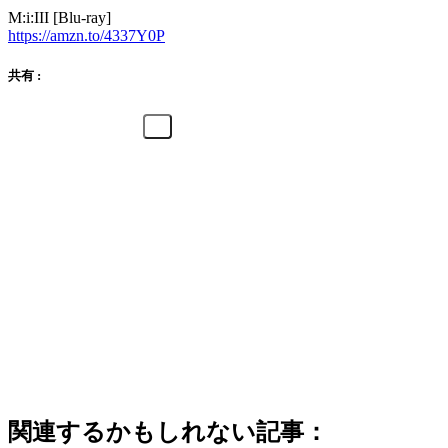
M:i:III [Blu-ray]
https://amzn.to/4337Y0P
共有 :
関連するかもしれない記事：