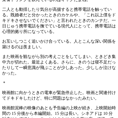
二人とも動揺したり気分が高揚すると携帯電話を触ってい
る。既婚者だと分かったときのカケルや、「これ以上僕をド
キドキさせないでください」と言われたときのカンナだ。一
日じゅう携帯電話を撫でている現代人にとって、携帯電話は
心理的拠り所になっている。
お互いしつこく追いかけ合っている。人とこんな深い関係を
築けるのは羨ましい。
また映画を観ながら別の考えごとをしてしまい、ときどき集
中力が切れた。最近よくある。さらに、きのうは寝不足だっ
たりして一瞬意識が飛ぶことが少しあった。少ししか泣けな
かった。
＊
映画館に向かうときの電車が緊急停止した。映画と関連付け
てドキドキしたけど、特に問題はなかったみたい。
映画館泥棒の映像のあとも予告編の上映が続き、上映開始時
間の 15 分後から本編開始。15 分は長い。シネアドは 10 分