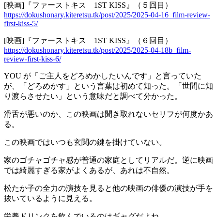
[映画]『ファーストキス 1ST KISS』（５回目）
https://dokushonary.kiteretsu.tk/post/2025/2025-04-16_film-review-
first-kiss-5/
[映画]『ファーストキス 1ST KISS』（６回目）
https://dokushonary.kiteretsu.tk/post/2025/2025-04-18b_film-
review-first-kiss-6/
YOU が「ご主人をどろめかしたいんです」と言っていた
が、「どろめかす」という言葉は初めて知った。「世間に知
り渡らさせたい」という意味だと調べて分かった。
滑舌が悪いのか、この映画は聞き取れないセリフが何度かあ
る。
この映画ではいつも玄関の鍵を掛けていない。
家のゴチャゴチャ感が普通の家庭としてリアルだ。逆に映画
では綺麗すぎる家がよくあるが、あれは不自然。
松たか子の全力の演技を見ると他の映画の俳優の演技が手を
抜いているように見える。
栄養ドリンクを飲んでいるのはギャグだよね。