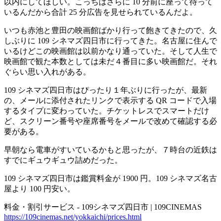
以内にしてほしい。こっちはさらに 10 分前に座って待って
いるんだから合計 25 分広告を見せられているんだよ。
いつも赤池と豊田の映画館ばかり行って飽きてきたので、久
しぶりに 109 シネマズ四日市に行ってきた。名古屋に住んで
いるけどこの映画館は以前かなり通っていた。そして人生で
映画館で観た本数としては未だ４番目に多い映画館だ。それ
ぐらい思い入れがある。
109 シネマズ四日市はぴったり１年ぶりに行ったが、最新
の、メールに添付されたリンクで表示する QR コードで入場
するタイプに変わっていた。チケットレスでスマートだけ
ど、スクリーン番号や座席番号をメールで改めて確認する必
要がある。
早朝なら電車がすいているかもと思ったが、７時台の近鉄は
すでにギュウギュウ詰めだった。
109 シネマズ四日市は鑑賞料金が 1900 円。109 シネマズ名古
屋より 100 円安い。
料金・割引サービス - 109シネマズ四日市 | 109CINEMAS
https://109cinemas.net/yokkaichi/prices.html