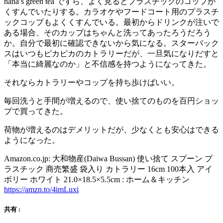
nana’s green tea ですら、よく見るとプラスチックのコップが
くすんでいたりする。カラオケやフードコート用のプラスチ
ックコップもよくくすんでいる。最初からドリンクが注いで
ある場合、そのカップはちゃんと洗ってあったろうだろう
か。自分で最初に確認できないから気になる。スターバック
スはいつもピカピカのカトラリーだが、一旦気になりだすと
「本当に綺麗なのか」と不信感を持つようになってきた。
それならカトラリーやコップを持ち歩けばいい。
毎回洗うと手間が増えるので、使い捨てのものを百円ショッ
プで買ってきた。
荷物が増えるのはデメリットだが、少なくとも安心はできる
ようになった。
Amazon.co.jp: 大和物産(Daiwa Bussan) 使い捨て スプーン プ
ラスチック 商売繁盛 袋入り カトラリー 16cm 100本入 アイ
ボリー ホワイト 21.0×18.5×5.5cm : ホーム＆キッチン
https://amzn.to/4imLuxi
共有 :