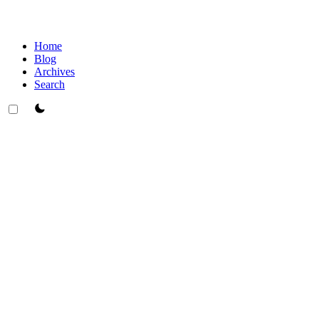
Home
Blog
Archives
Search
theme switcher