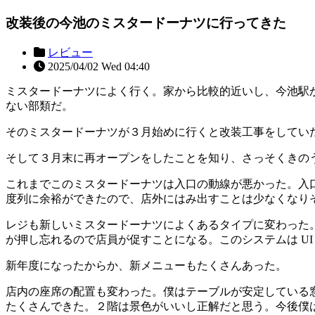
改装後の今池のミスタードーナツに行ってきた
レビュー
2025/04/02 Wed 04:40
ミスタードーナツによく行く。家から比較的近いし、今池駅
ない部類だ。
そのミスタードーナツが３月始めに行くと改装工事をしてい
そして３月末に再オープンをしたことを知り、さっそくきの
これまでこのミスタードーナツは入口の動線が悪かった。入
度列に余裕ができたので、店外にはみ出すことは少なくなり
レジも新しいミスタードーナツによくあるタイプに変わった
が押し忘れるので店員が促すことになる。このシステムは UI
新年度になったからか、新メニューもたくさんあった。
店内の座席の配置も変わった。僕はテーブルが安定している
たくさんできた。２階は景色がいいし正解だと思う。今後僕