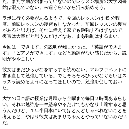
た。まだ学期が始まっていないのでレッスン場所の大学図書
館は混んでいない。来週ぐらいから混み始めそう。
ラボに行く必要があるようで、今回のレッスンは 45 分程
度。前回レッスンの復習もしなかった。前回レッスンの復習
があると思えば、それに備えて家でも勉強するはずなので、
復習は大事だと思うんだけどなあ。まあ強制はするまい。
今回は「できます」の説明が難しかった。「英語ができま
す」「ピアノができます」などと動詞がない感じだから、説
明がややこしい。
彼女はまだひらがなをすらすら読めない。アルファベットに
書き直して勉強している。でもそろそろひらがなぐらいはス
ラスラ読めるようになってほしいので、勉強を促しておい
た。
大学の日本語の授業は月曜から金曜まで毎日２時間あるらし
い。それの勉強を一生懸命やるだけでもかなり上達すると思
うんだけど、１年半日本にいてほとんどしゃべれないことを
考えると、やはり彼女はあまりちゃんとやっていないみたい
だ。