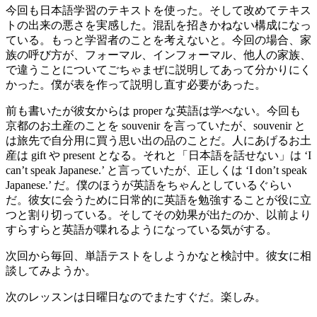
今回も日本語学習のテキストを使った。そして改めてテキス
トの出来の悪さを実感した。混乱を招きかねない構成になっ
ている。もっと学習者のことを考えないと。今回の場合、家
族の呼び方が、フォーマル、インフォーマル、他人の家族、
で違うことについてごちゃまぜに説明してあって分かりにく
かった。僕が表を作って説明し直す必要があった。
前も書いたが彼女からは proper な英語は学べない。今回も
京都のお土産のことを souvenir を言っていたが、souvenir と
は旅先で自分用に買う思い出の品のことだ。人にあげるお土
産は gift や present となる。それと「日本語を話せない」は ‘I
can’t speak Japanese.’ と言っていたが、正しくは ‘I don’t speak
Japanese.’ だ。僕のほうが英語をちゃんとしているぐらい
だ。彼女に会うために日常的に英語を勉強することが役に立
つと割り切っている。そしてその効果が出たのか、以前より
すらすらと英語が喋れるようになっている気がする。
次回から毎回、単語テストをしようかなと検討中。彼女に相
談してみようか。
次のレッスンは日曜日なのでまたすぐだ。楽しみ。