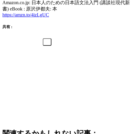
Amazon.co.jp: 日本人のための日本語文法入門 (講談社現代新
書) eBook : 原沢伊都夫: 本
https://amzn.to/4izLgUC
共有 :
関連するかもしれない記事：