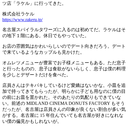
ツ店「ラケル」に行ってきた。
株式会社ラケル
https://www.rakeru.jp/
名古屋スパイラルタワーズに入るのは初めてだ。ラケルはそ
の地下１階にある。休日でもやっていた。
お店の雰囲気はかわいらしいのでデート向きだろう。デート
で来ているようなカップルも見かけた。
オムレツメニューが豊富でお子様メニューもある。ただ息子
と行ったものの、息子は食欲がないらしく、息子は僕の料理
を少しとデザートだけを食べた。
店員さんはテキパキしているけど愛嬌はないかな。小皿を追
加で持ってきてもらったが、明らかに子ども用なのに僕の目
の前にお皿を置かれた。そのあたりの気配りもできていな
い。前述の MIDLAND CINEMA DONUTS FACTORY もそう
だったが、名古屋は店員さんの印象が良くない割合が多い気
がする。名古屋に 15 年住んでいても名古屋が好きになれな
い僕の偏見かもしれないが。