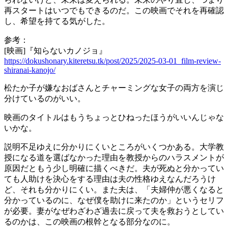
再スタートはいつでもできるのだ。この映画でそれを再確認
し、希望を持てる気がした。
参考：
[映画]『知らないカノジョ』
https://dokushonary.kiteretsu.tk/post/2025/2025-03-01_film-review-
shiranai-kanojo/
松たか子が嫌なおばさんとチャーミングな女子の両方を演じ
分けているのがいい。
映画のタイトルはもうちょっとひねったほうがいいんじゃな
いかな。
説明不足ゆえに分かりにくいところがいくつかある。大学教
授になる道を選ばなかった理由を教授からのハラスメントが
原因だともう少し明確に描くべきだ。夫が死ぬと分かってい
ても人助けを決心をする理由は夫の性格ゆえなんだろうけ
ど、それも分かりにくい。また夫は、「夫婦仲が悪くなると
分かっているのに、なぜ僕を助けに来たのか」というセリフ
が必要。妻がなぜわざわざ過去に戻って夫を救おうとしてい
るのかは、この映画の根幹となる部分なのに。