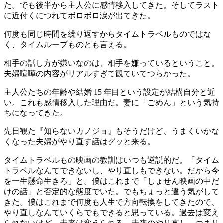
た。でも後半から主人公に感情移入してきた。そしてラスト
に近付くにつれてボロボロ涙が出てきた。
何度も同じ時間を繰り返すからタイムトラベルものではな
く、タイムループものとも言える。
相手の話し方が嫌いなのは、相手を嫌っているということ。
夫婦喧嘩の内容がリアルすぎて観ていてつらかった。
主人公たちの年齢や結婚 15 年目という設定が結構自分と近
い。これも感情移入した理由だ。妻に「ごめん」という気持
ちになってきた。
先日観た『知らないカノジョ』もそうだけど、うまくいかな
くなった夫婦がやり直す話はグッと来る。
タイムトラベルもの映画の教訓はいつも逆説的だ。「タイム
トラベルなんてできないし、やり直しもできない。だから今
を一生懸命生きろ」と。僕はこれまで「しょせん映画の中だ
けの話」と否定的な態度でいた。でもちょっと違う気がして
きた。僕はこれまで何度も人生で方向転換をしてきたので、
やり直しなんていくらでもできると思っている。過去は変え
られないけど、未来は変えられる。未来のやり直し、つまり