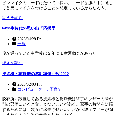
ピンマイクのコードはたいてい長い。コードを服の中に通し
て首元にマイクを付けることを想定しているからだろう。
続きを読む
中学生時代の思い出「応援団」
2023/04/28 Fri
一般
僕が通っていた中学校は２年に１度運動会があった。
続きを読む
洗濯機・乾燥機の累計稼働回数 2022
2023/02/03 Fri
コンピューター ,
子育て
脱衣所に設置してある洗濯機と乾燥機は終了のブザーの音が
別の部屋にいると聞こえないことがある。家事の時間を短縮
するためには、次々に稼働させたい。だから終了ブザーが聞
こえたらすぐに次の作業をしたいのだ。