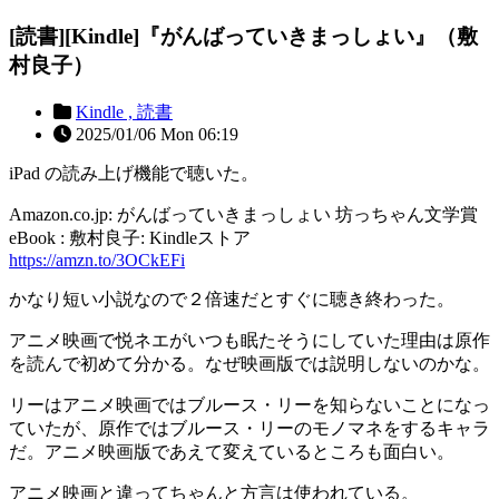
[読書][Kindle]『がんばっていきまっしょい』（敷
村良子）
Kindle ,
読書
2025/01/06 Mon 06:19
iPad の読み上げ機能で聴いた。
Amazon.co.jp: がんばっていきまっしょい 坊っちゃん文学賞
eBook : 敷村良子: Kindleストア
https://amzn.to/3OCkEFi
かなり短い小説なので２倍速だとすぐに聴き終わった。
アニメ映画で悦ネエがいつも眠たそうにしていた理由は原作
を読んで初めて分かる。なぜ映画版では説明しないのかな。
リーはアニメ映画ではブルース・リーを知らないことになっ
ていたが、原作ではブルース・リーのモノマネをするキャラ
だ。アニメ映画版であえて変えているところも面白い。
アニメ映画と違ってちゃんと方言は使われている。