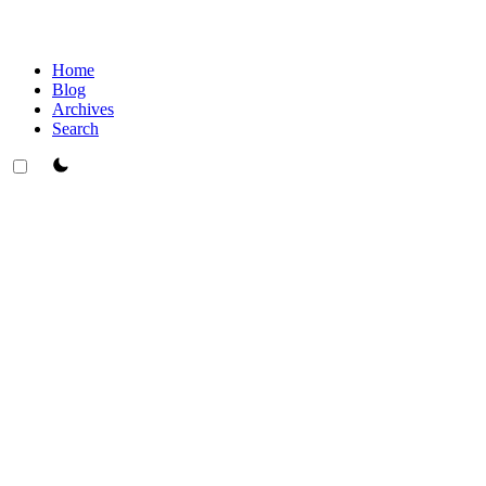
Home
Blog
Archives
Search
theme switcher