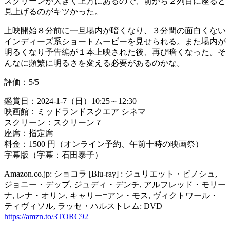
スクリーンが大きく上方にあるので、前から２列目に座ると
見上げるのがキツかった。
上映開始８分前に一旦場内が暗くなり、３分間の面白くない
インディーズ系ショートムービーを見せられる。また場内が
明るくなり予告編が１本上映された後、再び暗くなった。そ
んなに頻繁に明るさを変える必要があるのかな。
評価：5/5
鑑賞日：2024-1-7（日）10:25～12:30
映画館：ミッドランドスクエア シネマ
スクリーン：スクリーン７
座席：指定席
料金：1500 円（オンライン予約、午前十時の映画祭）
字幕版（字幕：石田泰子）
Amazon.co.jp: ショコラ [Blu-ray] : ジュリエット・ビノシュ,
ジョニー・デップ, ジュディ・デンチ, アルフレッド・モリー
ナ, レナ・オリン, キャリー=アン・モス, ヴィクトワール・
ティヴィソル, ラッセ・ハルストレム: DVD
https://amzn.to/3TORC92