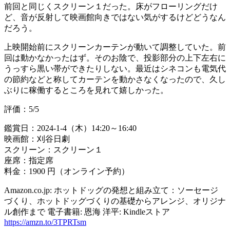
前回と同じくスクリーン１だった。床がフローリングだけ
ど、音が反射して映画館向きではない気がするけどどうなん
だろう。
上映開始前にスクリーンカーテンが動いて調整していた。前
回は動かなかったはず。そのお陰で、投影部分の上下左右に
うっすら黒い帯ができたりしない。最近はシネコンも電気代
の節約などと称してカーテンを動かさなくなったので、久し
ぶりに稼働するところを見れて嬉しかった。
評価：5/5
鑑賞日：2024-1-4（木）14:20～16:40
映画館：刈谷日劇
スクリーン：スクリーン１
座席：指定席
料金：1900 円（オンライン予約）
Amazon.co.jp: ホットドッグの発想と組み立て：ソーセージ
づくり、ホットドッグづくりの基礎からアレンジ、オリジナ
ル創作まで 電子書籍: 恩海 洋平: Kindleストア
https://amzn.to/3TPRTsm