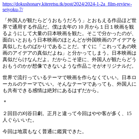
https://dokushonary.kiteretsu.tk/post/2024/2024-1-2a_film-review-
seiyoku-7/
「外国人が観たらどうおもうだろう」とおもえる作品ほど世
界で通用する作品だ。僕は去年の 10 月から１日１映画を観
るようにして大量の日本映画を観た。そこで分かったのが、
面白いとおもう日本映画のほとんどが外国映画のアイデアを
真似したものばかりであることだ。すぐに「これってあの映
画のアイデアの真似だよね」と分かってしまう。日本映画は
真似だらけなんだよ。だからこそ逆に、外国人が観たらどう
おもうのかが想像できないような作品こそがオリジナルだ。
世界で流行っているテーマで映画を作らなくていい。日本ロ
ーカルのテーマでいい。そんなテーマであっても、外国人に
も共有できる感情は絶対にあるはずだから。
＊
２回目の刈谷日劇。正月と違って今回はやや客が多く、15
人ぐらいいた。
今回は地震もなく普通に鑑賞できた。