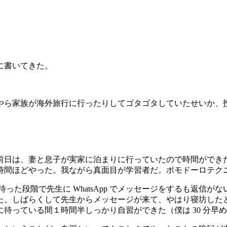
に書いてきた。
やら家族が海外旅行に行ったりしてゴタゴタしていたせいか、
前日は、妻と息子が実家に泊まりに行っていたので時間ができ
時間ほどやった。我ながら真面目が学習者だ。ポモドーロテク
待った段階で先生に WhatsApp でメッセージをするも返信
た。しばらくして先生からメッセージが来て、やはり寝坊した
待っている間１時間半しっかり自習ができた（僕は 30 分早