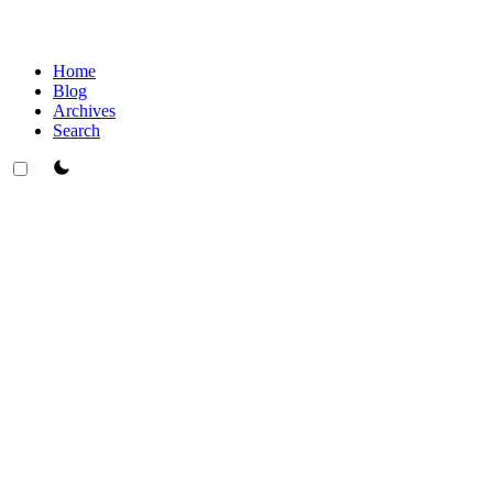
Home
Blog
Archives
Search
theme switcher