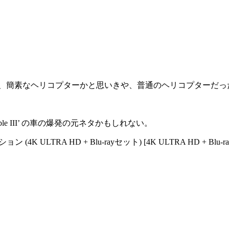
ら、簡素なヘリコプターかと思いきや、普通のヘリコプターだっ
。
ible III’ の車の爆発の元ネタかもしれない。
K ULTRA HD + Blu-rayセット) [4K ULTRA HD + Blu-