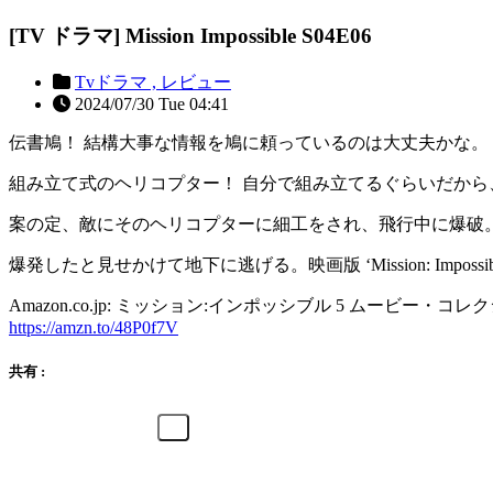
[TV ドラマ] Mission Impossible S04E06
Tvドラマ ,
レビュー
2024/07/30 Tue 04:41
伝書鳩！ 結構大事な情報を鳩に頼っているのは大丈夫かな。
組み立て式のヘリコプター！ 自分で組み立てるぐらいだか
案の定、敵にそのヘリコプターに細工をされ、飛行中に爆破
爆発したと見せかけて地下に逃げる。映画版 ‘Mission: Imposs
Amazon.co.jp: ミッション:インポッシブル 5 ムービー・コレクション (4
https://amzn.to/48P0f7V
共有 :