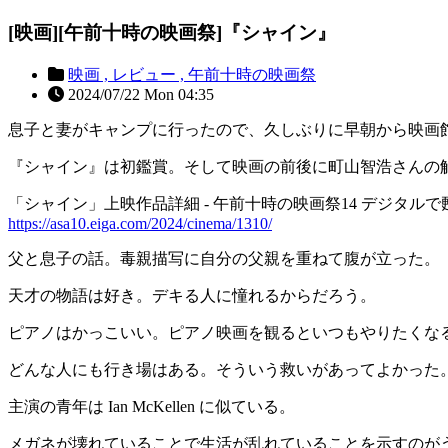
[映画][午前十時の映画祭]『シャイン』
映画 ,
レビュー ,
午前十時の映画祭
2024/07/22 Mon 04:35
息子と妻がキャンプに行ったので、久しぶりに早朝から映画館へ
『シャイン』は初鑑賞。そして映画の前後に町山智浩さんの
「シャイン」上映作品詳細 - 午前十時の映画祭14 デジタル
https://asa10.eiga.com/2024/cinema/1310/
父と息子の話。毒親描写に自分の父親を重ねて腹が立った。
天才の物語は好き。デキる人に憧れるからだろう。
ピアノはかっこいい。ピアノ映画を観るといつもやりたくな
どんな人にも行き場はある。そういう救いがあってよかった
主演の青年は Ian McKellen に似ている。
メガネが壊れていることで生活が乱れていることを示すのが