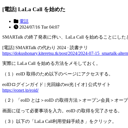
[電話] LaLa Call を始めた
電話
2024/07/16 Tue 04:07
SMARTalk の終了発表に伴い、LaLa Call を始めることにし
[電話] SMARTalk の代わり 2024 · 読書ナリ
https://dokushonary.kiteretsu.tk/post/2024/2024-07-15_smartalk-altern
実際に LaLa Call を始める方法をメモしておく。
（１）eoID 取得のため以下のページにアクセスする。
eoIDログインガイド | 光回線のeo光 [イオ] 公式サイト
https://eonet.jp/eoid/
（２）「eoID とは＞eoID の取得方法＞オープン会員＞オ
画面に従って必要事項を入力。eoID の取得を完了させる。
（３）以下の「LaLa Call利用登録手続き」をクリック。