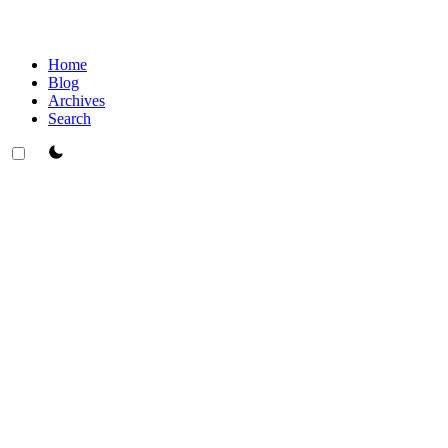
Home
Blog
Archives
Search
theme switcher