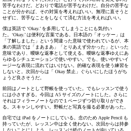
苦手なわけだ。どおりで電話が苦手なわけだ。自分の苦手な
ことが分かれば、その対策を考えればいい。無理に直そうと
せずに、苦手なことをしなくて済む方法を考えればいい。
僕は英語で ‘Okay.’ を多用してしまうことにも気付い
た。‘Okay.’ は便利な言葉である。日本語の「オッケー」は
「了解しました」という間違った意味で使われているが、本
来の英語では「まあまあ」「とりあえず分かった」といった
意味であり、曖昧な返事として使える。曖昧な返事ゆえにあ
らゆるシチュエーションで使いやすい。でも、使いやすいイ
ージーな表現に流れてはいけない。的確な表現を使う練習を
しないと。次回からは「 Okay 禁止」ぐらいにしたほうがち
ょうど良さそうだ。
前回はノートとして野帳を使っていた。でもレッスンで使う
には小さすぎる。今回は A5 サイズのノートにした。さらに
それはフィラーノートなので１ページずつ切り取りができ
る。スキャンしやすい。野帳だと写真を撮る必要があった。
自宅では iPad をノートにしている。念のため Apple Pencil も
持っていたが、レッスン中は全く使わない。次回からは持参
しないことにしよう。レッスンは紙のノートが向いている。