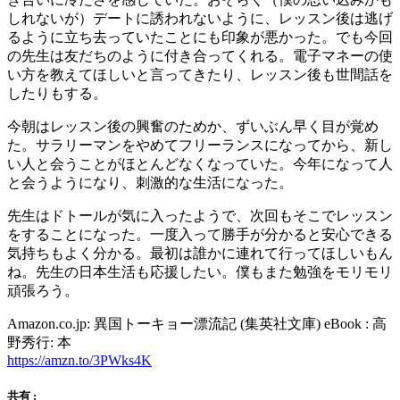
しれないが）デートに誘われないように、レッスン後は逃げ
るように立ち去っていたことにも印象が悪かった。でも今回
の先生は友だちのように付き合ってくれる。電子マネーの使
い方を教えてほしいと言ってきたり、レッスン後も世間話を
したりもする。
今朝はレッスン後の興奮のためか、ずいぶん早く目が覚め
た。サラリーマンをやめてフリーランスになってから、新し
い人と会うことがほとんどなくなっていた。今年になって人
と会うようになり、刺激的な生活になった。
先生はドトールが気に入ったようで、次回もそこでレッスン
をすることになった。一度入って勝手が分かると安心できる
気持ちもよく分かる。最初は誰かに連れて行ってほしいもん
ね。先生の日本生活も応援したい。僕もまた勉強をモリモリ
頑張ろう。
Amazon.co.jp: 異国トーキョー漂流記 (集英社文庫) eBook : 高
野秀行: 本
https://amzn.to/3PWks4K
共有 :