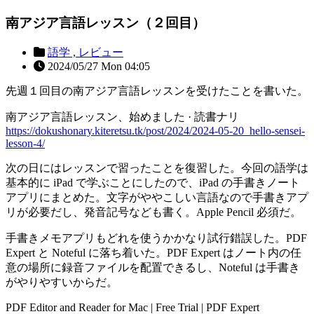
南アジア言語レッスン（２回目）
語学 ,
レビュー
2024/05/27 Mon 04:05
先週１回目の南アジア言語レッスンを受けたことを書いた。
南アジア言語レッスン、始めました · 読書ナリ
https://dokushonary.kiteretsu.tk/post/2024/2024-05-20_hello-sensei-
lesson-4/
次の日にはレッスンで習ったことを復習した。今回の語学は
基本的に iPad で学ぶことにしたので、iPad の手書きノート
アプリにまとめた。文字がややこしい言語なので手書きアプ
リが必要だし、発音記号なども書く。Apple Pencil 必須だ。
手書きメモアプリもどれを使うかかなり試行錯誤した。PDF
Expert と Noteful に落ち着いた。PDF Expert はノート内の任
意の場所に録音ファイルを配置できるし、Noteful は手書き
がやりやすいからだ。
PDF Editor and Reader for Mac | Free Trial | PDF Expert