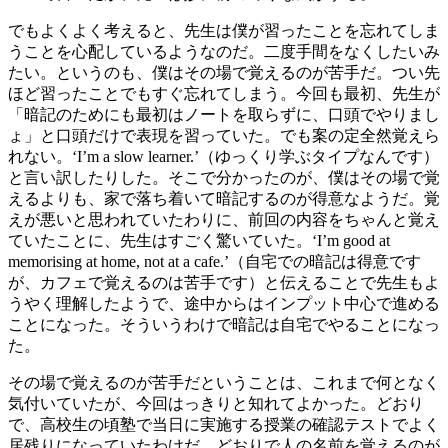
でもよくよく考えると、先生は僕が習ったことを忘れてしま
うことを心配しているようなのだ。二度手間をなくしたいみ
たい。というのも、僕はその場で覚えるのが苦手だ。つい先
ほど習ったことでもすぐ忘れてしまう。今回も最初、先生が
「暗記のためにも最初はノートを取らずに、口頭でやりまし
ょ」と口頭だけで表現を習っていた。でも案の定全然覚えら
れない。‘I’m a slow learner.’（ゆっくり学ぶタイプなんです）
と言い訳したりした。そこで分かったのが、僕はその場で覚
えるよりも、家で落ち着いて暗記するのが得意なようだ。覚
えが悪いと思われていたわりに、前回の内容をちゃんと覚え
ていたことに、先生はすごく驚いていた。‘I’m good at
memorising at home, not at a cafe.’（自宅での暗記は得意です
が、カフェで覚えるのは苦手です）と伝えることで先生もよ
うやく理解したようで、途中からはインプット中心で進める
ことになった。そういうわけで暗記は自宅でやることになっ
た。
その場で覚えるのが苦手だということは、これまで何となく
気付いていたが、今回はっきりと知れてよかった。どおり
で、高校生の頃塾で当日に実施する授業の確認テストでよく
居残りになっていたわけだ。どおりで人の名前を覚えるのが