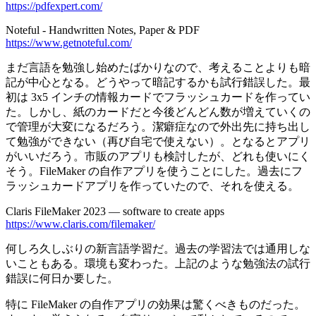
https://pdfexpert.com/
Noteful - Handwritten Notes, Paper & PDF
https://www.getnoteful.com/
まだ言語を勉強し始めたばかりなので、考えることよりも暗
記が中心となる。どうやって暗記するかも試行錯誤した。最
初は 3x5 インチの情報カードでフラッシュカードを作ってい
た。しかし、紙のカードだと今後どんどん数が増えていくの
で管理が大変になるだろう。潔癖症なので外出先に持ち出し
て勉強ができない（再び自宅で使えない）。となるとアプリ
がいいだろう。市販のアプリも検討したが、どれも使いにく
そう。FileMaker の自作アプリを使うことにした。過去にフ
ラッシュカードアプリを作っていたので、それを使える。
Claris FileMaker 2023 — software to create apps
https://www.claris.com/filemaker/
何しろ久しぶりの新言語学習だ。過去の学習法では通用しな
いこともある。環境も変わった。上記のような勉強法の試行
錯誤に何日か要した。
特に FileMaker の自作アプリの効果は驚くべきものだった。