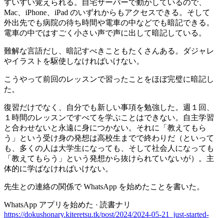
すいすい覚えられる。自宅サーバーで動かしているので、
Mac、iPhone、iPad のいずれからもアクセスできる。そして
外出先でも病院の待ち時間や電車の中などでも暗記できる。
電車の中ではすごく小さい声で声に出して暗記している。
難解な言語だし、暗記すべきこともたくさんある。ダジャレ
やイラストを駆使しなければいけない。
こうやって前回のレッスンで習ったことをほぼ完璧に暗記し
た。
復習だけでなく、自分でも新しい事項を勉強した。週１回、
１時間のレッスンですべてを学ぶことはできない。自主学習
と合わせないと永遠に身につかない。それに「教えてもら
う」という受け身の発想は高校生までで終わりだ（といって
も、多くの人は大学生になっても、そして社会人になっても
「教えてもらう」という発想から抜けられていないが）。主
体的に学ばなければいけない。
先生との連絡の関係で WhatsApp を始めたことを書いた。
WhatsApp アプリを始めた · 読書ナリ
https://dokushonary.kiteretsu.tk/post/2024/2024-05-21_just-started-