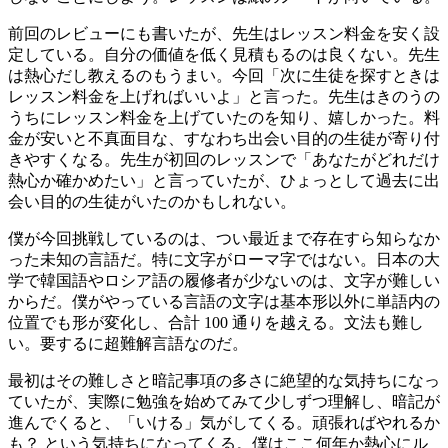
前回のレビューにも書いたが、先生はレッスン料金を安く設
定している。自分の価値を低く見積もるのは良くない。先生
は熱心だし教えるのもうまい。今回「次に生徒を探すときは
レッスン料金を上げればいいよ」と言った。先生はきのうの
うちにレッスン料金を上げていたのを知り、嬉しかった。料
金が安いと不真面目な、すなわち出会い目的の生徒が寄り付
きやすくなる。先生が初回のレッスンで「あなたがどれだけ
熱心か確かめたい」と言っていたが、ひょっとして過去に出
会い目的の生徒がいたのかもしれない。
僕が今回挑戦しているのは、つい最近まで存在すら知らなか
った未知の言語だ。特に文字がローマ字ではない。日本の大
学で韓国語やロシア語の履修者が少ないのは、文字が難しい
からだ。僕がやっている言語の文字は基本形以外に単語内の
位置でも形が変化し、合計 100 通りを越える。文法も難し
い。要するに超難解言語なのだ。
最初はその難しさと暗記事項の多さに絶望的な気持ちになっ
ていたが、実際に勉強を始めてみて少しずつ理解し、暗記が
進んでくると、「いける」気がしてくる。頑張ればやれるか
も？ という気持ちになってくる。僕はここ何年か熱心にル