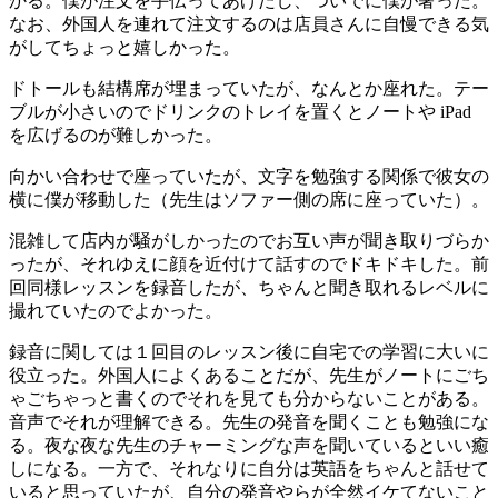
かる。僕が注文を手伝ってあげたし、ついでに僕が奢った。
なお、外国人を連れて注文するのは店員さんに自慢できる気
がしてちょっと嬉しかった。
ドトールも結構席が埋まっていたが、なんとか座れた。テー
ブルが小さいのでドリンクのトレイを置くとノートや iPad
を広げるのが難しかった。
向かい合わせで座っていたが、文字を勉強する関係で彼女の
横に僕が移動した（先生はソファー側の席に座っていた）。
混雑して店内が騒がしかったのでお互い声が聞き取りづらか
ったが、それゆえに顔を近付けて話すのでドキドキした。前
回同様レッスンを録音したが、ちゃんと聞き取れるレベルに
撮れていたのでよかった。
録音に関しては１回目のレッスン後に自宅での学習に大いに
役立った。外国人によくあることだが、先生がノートにごち
ゃごちゃっと書くのでそれを見ても分からないことがある。
音声でそれが理解できる。先生の発音を聞くことも勉強にな
る。夜な夜な先生のチャーミングな声を聞いているといい癒
しになる。一方で、それなりに自分は英語をちゃんと話せて
いると思っていたが、自分の発音やらが全然イケてないこと