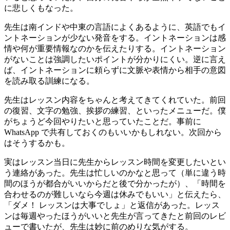
に悲しくもなった。
先生は南インドや中東の言語によくあるように、英語でもイ
ントネーションが少ない発音をする。イントネーションは感
情や何が重要情報なのかを伝えたりする。イントネーション
がないことは強調したいポイントが分かりにくい。逆に言え
ば、イントネーションに頼らずに文脈や表情から相手の意図
を読み取る訓練になる。
先生はレッスン内容をちゃんと考えてきてくれていた。前回
の復習、文字の勉強、挨拶の練習、といったメニューだ。僕
がちょうど今回やりたいと思っていたことだ。事前に
WhatsApp で共有しておくのもいいかもしれない。次回から
はそうするかも。
実はレッスン当日に先生からレッスン時間を変更したいとい
う連絡があった。先生は忙しいのかなと思って（単に違う時
間のほうが都合がいいからだと後で分かったが）、「時間を
合わせるのが難しいなら今週は休みでもいい」と伝えたら、
「ダメ！ レッスンは大事でしょ」と返信があった。レッス
ンは毎週やったほうがいいと先生が言ってきたと前回のレビ
ューで書いたが、先生は妙に前のめりな気がする。