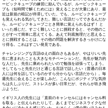
ービックキューブの練習に励んでいるが、ルービックキュー
ブも（短時間で解くためには）覚えることが大量にあり、最
近は新規の暗記が停滞していた。でも、ルービックキューブ
も覚えられる気がしてきた。難しい言語だってできるんだか
ら、ルービックキューブごとき簡単に覚えられるはず！ と
いった感じだ。すごく難しいことに挑戦すると、その他のこ
とがすべて簡単に思えてくる。あえて到底無理だと思えるこ
とに挑戦することは、その他の問題を解決するきっかけにな
り得る。これはすごい発見である。
チャレンジングな言語ゆえの面白さもあるが、やはりいい先
生に恵まれたことも大きなモチベーションだ。先生が魅力的
な人だし、先生に褒められたいので勉強を頑張ってしまう。
そしてもっと先生だけと通じる言語で話したい（普通の日本
人には何を話しているのかすら分からない言語だから）。毎
週先生に会えることが楽しみだ。こんなにポジティブな気持
ちは久しぶりだ。ストレスが多い日常だが、それらが吹き飛
ぶようだ。
イギリス人の先生には「直前のキャンセルにはキャンセル料
を取る」と伝えられたりして、あくまでビジネスライクな付
き合いに冷たさを感じていた。おそらく（僕の思い込みかも