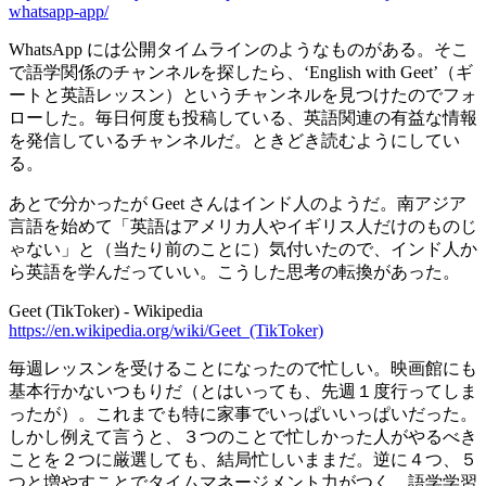
whatsapp-app/
WhatsApp には公開タイムラインのようなものがある。そこ
で語学関係のチャンネルを探したら、‘English with Geet’（ギ
ートと英語レッスン）というチャンネルを見つけたのでフォ
ローした。毎日何度も投稿している、英語関連の有益な情報
を発信しているチャンネルだ。ときどき読むようにしてい
る。
あとで分かったが Geet さんはインド人のようだ。南アジア
言語を始めて「英語はアメリカ人やイギリス人だけのものじ
ゃない」と（当たり前のことに）気付いたので、インド人か
ら英語を学んだっていい。こうした思考の転換があった。
Geet (TikToker) - Wikipedia
https://en.wikipedia.org/wiki/Geet_(TikToker)
毎週レッスンを受けることになったので忙しい。映画館にも
基本行かないつもりだ（とはいっても、先週１度行ってしま
ったが）。これまでも特に家事でいっぱいいっぱいだった。
しかし例えて言うと、３つのことで忙しかった人がやるべき
ことを２つに厳選しても、結局忙しいままだ。逆に４つ、５
つと増やすことでタイムマネージメント力がつく。語学学習