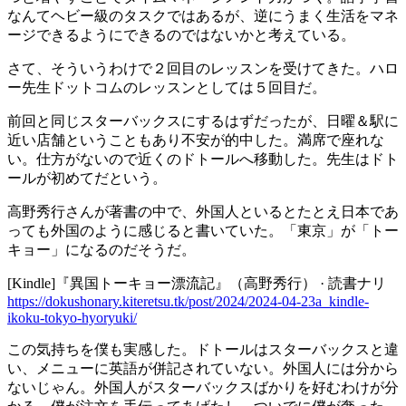
なんてヘビー級のタスクではあるが、逆にうまく生活をマネ
ージできるようにできるのではないかと考えている。
さて、そういうわけで２回目のレッスンを受けてきた。ハロ
ー先生ドットコムのレッスンとしては５回目だ。
前回と同じスターバックスにするはずだったが、日曜＆駅に
近い店舗ということもあり不安が的中した。満席で座れな
い。仕方がないので近くのドトールへ移動した。先生はドト
ールが初めてだという。
高野秀行さんが著書の中で、外国人といるとたとえ日本であ
っても外国のように感じると書いていた。「東京」が「トー
キョー」になるのだそうだ。
[Kindle]『異国トーキョー漂流記』（高野秀行） · 読書ナリ
https://dokushonary.kiteretsu.tk/post/2024/2024-04-23a_kindle-
ikoku-tokyo-hyoryuki/
この気持ちを僕も実感した。ドトールはスターバックスと違
い、メニューに英語が併記されていない。外国人には分から
ないじゃん。外国人がスターバックスばかりを好むわけが分