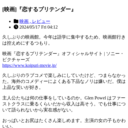
[映画]『恋するプリテンダー』
映画 ,
レビュー
2024/05/17 Fri 04:12
久しぶりの映画館。今年は語学に集中するため、映画館行き
は控えめにするつもり。
映画『恋するプリテンダー』オフィシャルサイト | ソニー・
ピクチャーズ
https://www.koipuri-movie.jp/
久しぶりのラブコメで楽しみにしていたけど、つまらなかっ
た。海外のコメディーによくある下品なノリは嫌いだ。僕は
上品な笑いが好き。
主人公たちは何の仕事をしているのか。Glen Powel はファー
ストクラスに乗るくらいだから収入は高そう。でも仕事につ
いて語られないから実在感がない。
おっぱいとお尻はたくさん楽しめます。主演の女の子もかわ
いい。