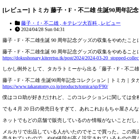
[レビュー] トミカ 藤子・F・不二雄 生誕90周年記
藤子・ f・不二雄 ,
キテレツ大百科 ,
レビュー
2024/04/28 Sun 04:31
藤子・F・不二雄生誕 90 周年記念グッズの収集をやめたこ
藤子・F・不二雄生誕 90 周年記念グッズの収集をやめることに
https://dokushonary.kiteretsu.tk/post/2024/2024-03-20_stopped-collec
しかし例外として、タカラトミーから出る「藤子・F・不二雄
藤子・F・不二雄 生誕90周年記念コレクション｜トミカ｜タ
https://www.takaratomy.co.jp/products/tomica/sp/F90/
僕はコロ助が好きだけれど、このコレクションに関しては全
でも４月 20 日の発売日をすぎて、あれこれおもちゃ屋さん
ネットでもどの店舗で販売しているのか情報がないことだし
メルカリで出品している人がいたのでそこで買った。この商
売されていたので、やや値段が高く設定されているものの買