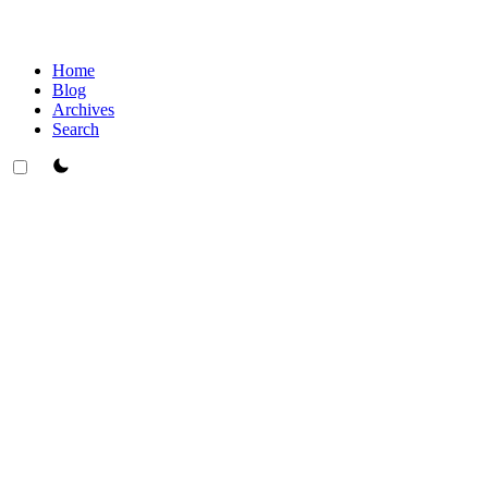
Home
Blog
Archives
Search
theme switcher