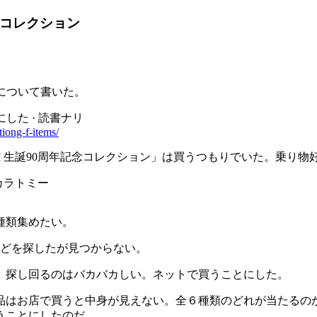
念コレクション
とについて書いた。
した · 読書ナリ
tiong-f-items/
 生誕90周年記念コレクション」は買うつもりでいた。乗り物
カラトミー
種類集めたい。
などを探したが見つからない。
、探し回るのはバカバカしい。ネットで買うことにした。
品はお店で買うと中身が見えない。全６種類のどれが当たるの
うことにしたのだ。