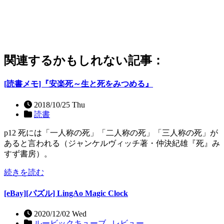
関連するかもしれない記事：
[読書メモ]『安楽死～生と死をみつめる』
2018/10/25 Thu
読書
p12 死には「一人称の死」「二人称の死」「三人称の死」が
あると言われる（ジャンケルヴィッチ著・仲決紀雄『死』み
すず書房）。
続きを読む
[eBay][パズル] LingAo Magic Clock
2020/12/02 Wed
ルービックキューブ ,
レビュー