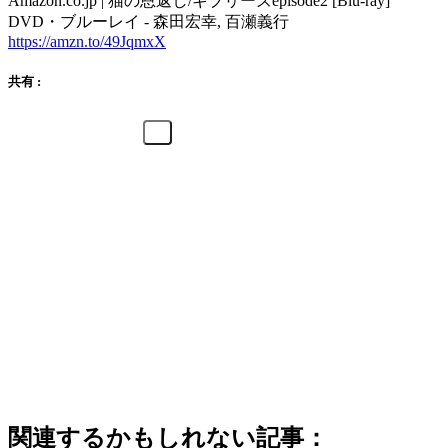
Amazon.co.jp | 猫の恩返し/ギブリーズepisode2 [Blu-ray]
DVD・ブルーレイ - 森田宏幸, 百瀬義行
https://amzn.to/49JqmxX
共有 :
関連するかもしれない記事：