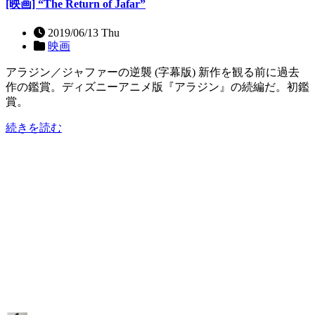
[映画] “The Return of Jafar”
2019/06/13 Thu
映画
アラジン／ジャファーの逆襲 (字幕版) 新作を観る前に過去
作の鑑賞。ディズニーアニメ版『アラジン』の続編だ。初鑑
賞。
続きを読む