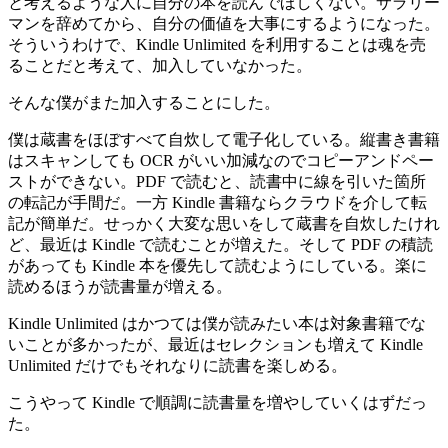
と考えるような人に自分の本を読んでほしくない。サラリー
マンを辞めてから、自分の価値を大事にするようになった。
そういうわけで、Kindle Unlimited を利用することは魂を売
ることだと考えて、加入していなかった。
そんな僕がまた加入することにした。
僕は蔵書をほぼすべて自炊して電子化している。縦書き書籍
はスキャンしても OCR がいい加減なのでコピーアンドペー
ストができない。PDF で読むと、読書中に線を引いた箇所
の転記が手間だ。一方 Kindle 書籍ならクラウドを介して転
記が簡単だ。せっかく大変な思いをして蔵書を自炊したけれ
ど、最近は Kindle で読むことが増えた。そして PDF の積読
があっても Kindle 本を優先して読むようにしている。楽に
読めるほうが読書量が増える。
Kindle Unlimited はかつては僕が読みたい本は対象書籍でな
いことが多かったが、最近はセレクションも増えて Kindle
Unlimited だけでもそれなりに読書を楽しめる。
こうやって Kindle で順調に読書量を増やしていくはずだっ
た。