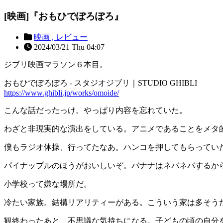
[映画]『おもひでぽろぽろ』
映画 ,
レビュー
2024/03/21 Thu 04:07
ジブリ映画マラソン６本目。
おもひでぽろぽろ - スタジオジブリ｜STUDIO GHIBLI
https://www.ghibli.jp/works/omoide/
こんな話だったっけ。やっぱり内容を忘れていた。
わざと非現実的な演出をしている。アニメであることをメタ
僕もラジオ体操、行ってたなあ。ハンコを押してもらってい
パイナップルのほうがおいしいぞ。バナナはネバネバするか
小学校って嫌な場所だ。
冷たい家族。結構リアリティーがある。こういう家は多そう
観終わったあと、不思議な気持ちになる。子どもの頃の自分