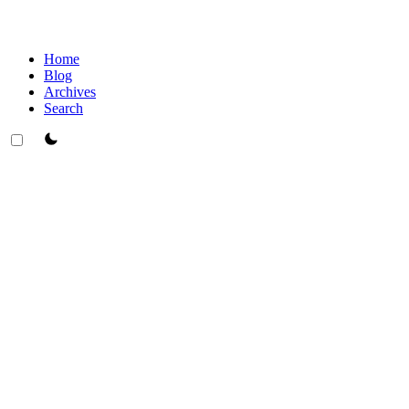
Home
Blog
Archives
Search
theme switcher