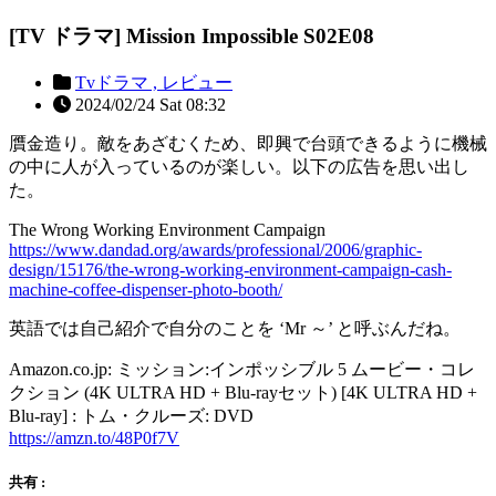
[TV ドラマ] Mission Impossible S02E08
Tvドラマ ,
レビュー
2024/02/24 Sat 08:32
贋金造り。敵をあざむくため、即興で台頭できるように機械
の中に人が入っているのが楽しい。以下の広告を思い出し
た。
The Wrong Working Environment Campaign
https://www.dandad.org/awards/professional/2006/graphic-
design/15176/the-wrong-working-environment-campaign-cash-
machine-coffee-dispenser-photo-booth/
英語では自己紹介で自分のことを ‘Mr ～’ と呼ぶんだね。
Amazon.co.jp: ミッション:インポッシブル 5 ムービー・コレ
クション (4K ULTRA HD + Blu-rayセット) [4K ULTRA HD +
Blu-ray] : トム・クルーズ: DVD
https://amzn.to/48P0f7V
共有 :