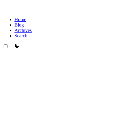
Home
Blog
Archives
Search
theme switcher