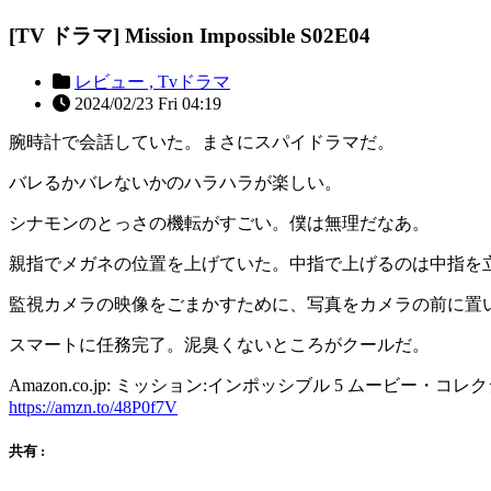
[TV ドラマ] Mission Impossible S02E04
レビュー ,
Tvドラマ
2024/02/23 Fri 04:19
腕時計で会話していた。まさにスパイドラマだ。
バレるかバレないかのハラハラが楽しい。
シナモンのとっさの機転がすごい。僕は無理だなあ。
親指でメガネの位置を上げていた。中指で上げるのは中指を立
監視カメラの映像をごまかすために、写真をカメラの前に置いていたのは “M
スマートに任務完了。泥臭くないところがクールだ。
Amazon.co.jp: ミッション:インポッシブル 5 ムービー・コレクション (4
https://amzn.to/48P0f7V
共有 :