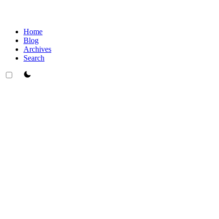
Home
Blog
Archives
Search
theme switcher