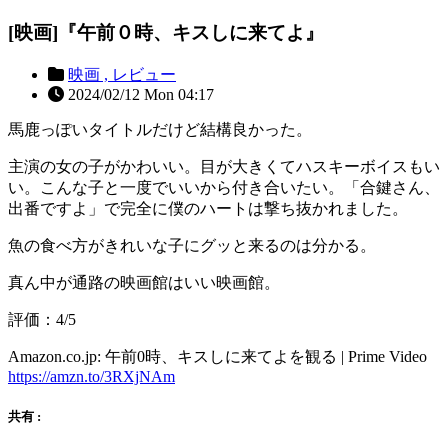
[映画]『午前０時、キスしに来てよ』
映画 ,
レビュー
2024/02/12 Mon 04:17
馬鹿っぽいタイトルだけど結構良かった。
主演の女の子がかわいい。目が大きくてハスキーボイスもい
い。こんな子と一度でいいから付き合いたい。「合鍵さん、
出番ですよ」で完全に僕のハートは撃ち抜かれました。
魚の食べ方がきれいな子にグッと来るのは分かる。
真ん中が通路の映画館はいい映画館。
評価：4/5
Amazon.co.jp: 午前0時、キスしに来てよを観る | Prime Video
https://amzn.to/3RXjNAm
共有 :