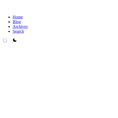
Home
Blog
Archives
Search
theme switcher