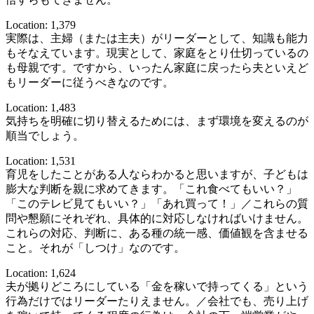
Location: 1,379
実際は、主婦（または主夫）がリーダーとして、知識も能力
もそなえています。現実として、家庭をとり仕切っているの
も母親です。ですから、いったん家庭に戻ったら夫といえど
もリーダーに従うべきなのです。
Location: 1,483
気持ちを明確に切り替えるためには、まず環境を変えるのが
順当でしょう。
Location: 1,531
育児をしたことがある人ならわかると思いますが、子どもは
膨大な判断を親に求めてきます。「これ食べてもいい？」
「このテレビ見てもいい？」「あれ買って！」／これらの質
問や懇願にそれぞれ、具体的に対応しなければいけません。
これらの対応、判断に、ある種の統一感、価値観を含ませる
こと。それが「しつけ」なのです。
Location: 1,624
夫が拠りどころにしている「金を稼いで持ってくる」という
行為だけではリーダーたりえません。／会社でも、売り上げ