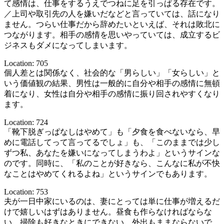
て感情は、仕事をするうえでつねに足を引っぱる存在です。
／上司や取引先の人を嫌いだなどと言っていては、話になり
ません。つらい仕事だから辞めたいといえば、それは敗北に
つながります。相手の感情を思いやっていては、成立するビ
ジネスもダメになってしまいます。
Location: 705
個人差とは関係なく、社会的な「男らしい」「女らしい」と
いう価値観の結果、男性は一般的に自分や相手の感情に無頓
着になり、女性は自分や相手の感情に振り回されやすくなり
ます。
Location: 724
「靴下脱ぎっぱなしはやめて」も「夕食を食べないなら、早
めに電話してって言ってるでしょ」も、「このままでは少し
ずつ私、あなたを嫌いになってしまうわよ」というサインな
のです。同時に、「私のことが好きなら、こんなに私が不快
なことはやめてくれるよね」というサインでもあります。
Location: 753
夫が一日中家にいるのは、妻にとっては単に仕事が増えるだ
けで嬉しいはずはありません。昼食も作らなければならな
い、掃除も好きなときにできない、外出もままならないで