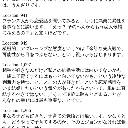
は、うんざりです。
Location: 941
フランス人から恋愛話を聞いてみると、じつに気楽に異性を
食事などに誘います。「えっ？ そのへんからもう恋人候補
に考えるの？」と驚くほどです。
Location: 949
積極的、アグレッシブな態度というのは「余計な先入観で、
可能性から目をつぶらない」という視点からはじまります。
Location: 1,097
相手が好きなんだけど私との結婚生活には向いてないかも、
一緒に子育てするにはもっと向いてないかも、という冷静な
判断力を持つこと。／この人が好きだ、という恋愛感情を、
いま結婚したいという気分があったからといって、単純に直
結するべきではない。／そこで冷静に踏みとどまることが、
あなたの幸せには最も重要なことです。
Location: 1,266
単なる子ども好きと、子育ての覚悟とは違います。少なくと
も、どうやって子育てするのか、そのビジョンがなければ覚
悟すらもできません。