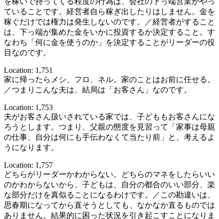
を稼いで持ってくる程度の行為は、会社の下っ端営業がやっ
ていることです。経営者自ら稼ぎ出したりはしません。金を
稼ぐだけでは権力は発生しないのです。／経営者がすること
は、下っ端が集めた金をいかに投資するか決定すること。す
なわち「何に金を使うのか」を決定することがリーダーの役
目なのです。
Location: 1,751
家に帰ったらメシ、フロ、ネル。家のことはお前に任せる。
／つまりこんな夫は、結局は「お客さん」なのです。
Location: 1,753
夫がお客さん扱いされている家では、子どももお客さんにな
ろうとします。つまり、父親の態度を見習って「家事は母親
の仕事、自分は何にも手伝わなくて当たり前」と、考えるよ
うになります。
Location: 1,757
どちらがリーダーかわからない。どちらのマネをしたらいい
のかわからないから、子どもは、自分の都合のいい部分、楽
な部分だけを真似ることになるわけです。／この勘違いは、
思春期になってから直そうとしても、なかなか直るものでは
ありません。結果的に困った状況を引き起こすことになりま