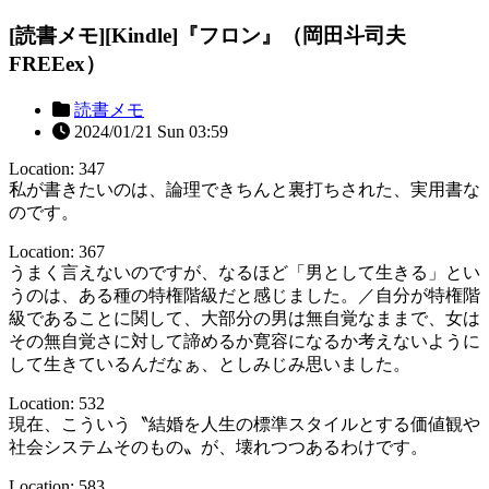
[読書メモ][Kindle]『フロン』（岡田斗司夫
FREEex）
読書メモ
2024/01/21 Sun 03:59
Location: 347
私が書きたいのは、論理できちんと裏打ちされた、実用書な
のです。
Location: 367
うまく言えないのですが、なるほど「男として生きる」とい
うのは、ある種の特権階級だと感じました。／自分が特権階
級であることに関して、大部分の男は無自覚なままで、女は
その無自覚さに対して諦めるか寛容になるか考えないように
して生きているんだなぁ、としみじみ思いました。
Location: 532
現在、こういう〝結婚を人生の標準スタイルとする価値観や
社会システムそのもの〟が、壊れつつあるわけです。
Location: 583