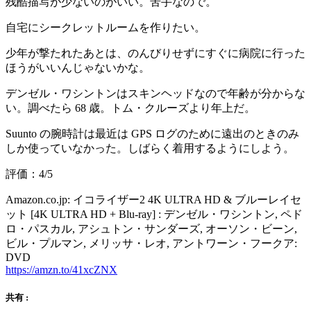
残酷描写が少ないのがいい。苦手なので。
自宅にシークレットルームを作りたい。
少年が撃たれたあとは、のんびりせずにすぐに病院に行った
ほうがいいんじゃないかな。
デンゼル・ワシントンはスキンヘッドなので年齢が分からな
い。調べたら 68 歳。トム・クルーズより年上だ。
Suunto の腕時計は最近は GPS ログのために遠出のときのみ
しか使っていなかった。しばらく着用するようにしよう。
評価：4/5
Amazon.co.jp: イコライザー2 4K ULTRA HD & ブルーレイセ
ット [4K ULTRA HD + Blu-ray] : デンゼル・ワシントン, ペド
ロ・パスカル, アシュトン・サンダーズ, オーソン・ビーン,
ビル・プルマン, メリッサ・レオ, アントワーン・フークア:
DVD
https://amzn.to/41xcZNX
共有 :