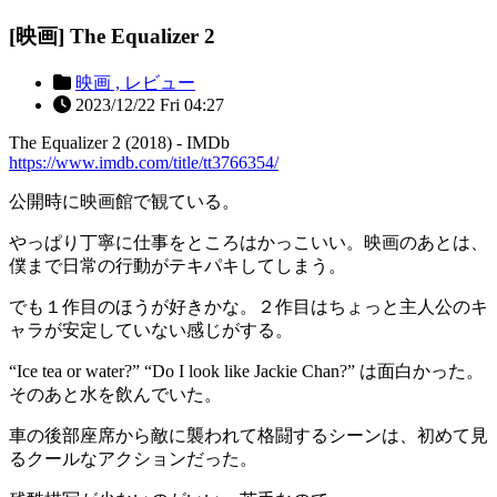
[映画] The Equalizer 2
映画 ,
レビュー
2023/12/22 Fri 04:27
The Equalizer 2 (2018) - IMDb
https://www.imdb.com/title/tt3766354/
公開時に映画館で観ている。
やっぱり丁寧に仕事をところはかっこいい。映画のあとは、
僕まで日常の行動がテキパキしてしまう。
でも１作目のほうが好きかな。２作目はちょっと主人公のキ
ャラが安定していない感じがする。
“Ice tea or water?” “Do I look like Jackie Chan?” は面白かった。
そのあと水を飲んでいた。
車の後部座席から敵に襲われて格闘するシーンは、初めて見
るクールなアクションだった。