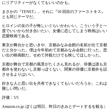
にリアリティーがなくてもいいのかも。
まさかの『TENET』。それに『50 回目のファーストキス』
とも同じテーマだ。
ヒロインの女の子が悔しいぐらいかわいい。こういう子と一
度でいいから付き合いたい。女優に恋してしまう映画はいい
恋愛映画である。
東京が舞台かと思いきや、京都みなみ会館の名前が出て京都
だと分かった。僕は今年初めて京都みなみ会館に行った。思
い出の映画館だ。せめて外観だけでも映してほしかった。
京都が舞台で京都の風景がたくさん見れるが、俳優は誰も京
都弁を使わないし京都っぽくない。関東の俳優に京都弁を話
させるよりはいい。
好きな人と思い出を共有できなくてもいいだろうか。これは
難しい問いだ。
評価：5/5
Amazon.co.jp: ぼくは明日、昨日のきみとデートするを観る |