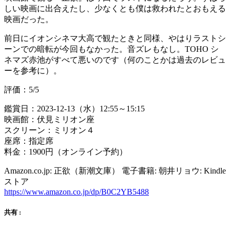
しい映画に出合えたし、少なくとも僕は救われたとおもえる
映画だった。
前日にイオンシネマ大高で観たときと同様、やはりラストシ
ーンでの暗転が今回もなかった。音ズレもなし。TOHO シ
ネマズ赤池がすべて悪いのです（何のことかは過去のレビュ
ーを参考に）。
評価：5/5
鑑賞日：2023-12-13（水）12:55～15:15
映画館：伏見ミリオン座
スクリーン：ミリオン４
座席：指定席
料金：1900円（オンライン予約）
Amazon.co.jp: 正欲（新潮文庫） 電子書籍: 朝井リョウ: Kindle
ストア
https://www.amazon.co.jp/dp/B0C2YB5488
共有 :