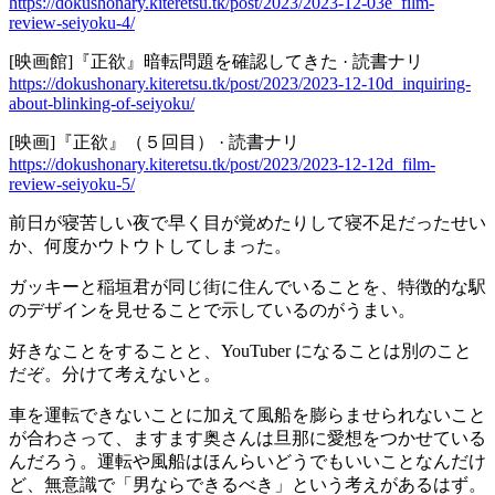
https://dokushonary.kiteretsu.tk/post/2023/2023-12-03e_film-
review-seiyoku-4/
[映画館]『正欲』暗転問題を確認してきた · 読書ナリ
https://dokushonary.kiteretsu.tk/post/2023/2023-12-10d_inquiring-
about-blinking-of-seiyoku/
[映画]『正欲』（５回目） · 読書ナリ
https://dokushonary.kiteretsu.tk/post/2023/2023-12-12d_film-
review-seiyoku-5/
前日が寝苦しい夜で早く目が覚めたりして寝不足だったせい
か、何度かウトウトしてしまった。
ガッキーと稲垣君が同じ街に住んでいることを、特徴的な駅
のデザインを見せることで示しているのがうまい。
好きなことをすることと、YouTuber になることは別のこと
だぞ。分けて考えないと。
車を運転できないことに加えて風船を膨らませられないこと
が合わさって、ますます奥さんは旦那に愛想をつかせている
んだろう。運転や風船はほんらいどうでもいいことなんだけ
ど、無意識で「男ならできるべき」という考えがあるはず。