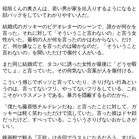
稲垣くんの奥さんは、若い男が家を出入りするようになると
顔パックをしていてわかりやすい人だ。
結婚式のガッキーのビデオレターのシーンで、誰かが何かを
言った。それに対して「そういうこと言わないの」と言う女
性がいた。最初の人が何を言ったのかはわからない。だけ
ど、何か嫌なことを言ったのは確かなのだ。「そういうこと
言わないの」を聞いただけで傷付く人がいる。
また同じ結婚式で、タコパに誘った女性が最後に「どうせ暇
でしょ」と言っていた。その何気ない言葉が人を傷付ける。
こういう感じでボッソと言っていたり、さりげない行為とい
うのは、言ってないフリ、やってないフリをしている。これ
こそがハラスメントである。暴力を隠蔽するものだから。
「僕たち藤原悟チルドレンだね」と言ったことに対して、ガ
ッキーは軽く笑わっただけで流していた。言った彼はドヤ顔
だったけど、すべっている。こういうさりげないおかしさが
いい。
映画館で観る『正欲』は今回でラストになるだろう。すばら