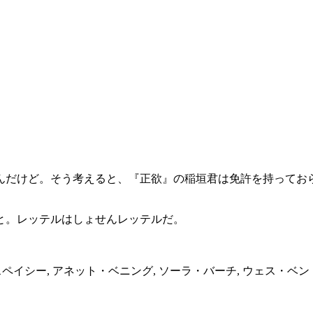
んだけど。そう考えると、『正欲』の稲垣君は免許を持ってお
と。レッテルはしょせんレッテルだ。
] : ケビン・スペイシー, アネット・ベニング, ソーラ・バーチ, ウェ