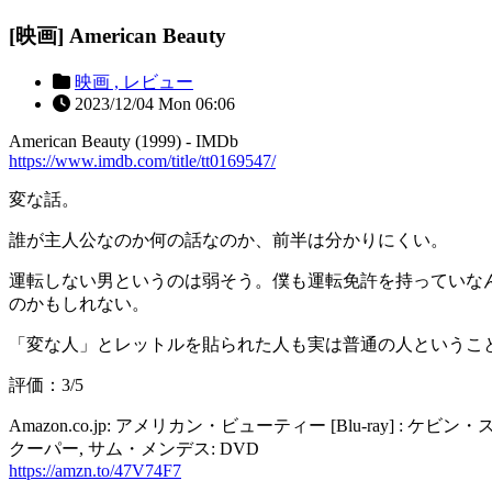
[映画] American Beauty
映画 ,
レビュー
2023/12/04 Mon 06:06
American Beauty (1999) - IMDb
https://www.imdb.com/title/tt0169547/
変な話。
誰が主人公なのか何の話なのか、前半は分かりにくい。
運転しない男というのは弱そう。僕も運転免許を持っていな
のかもしれない。
「変な人」とレットルを貼られた人も実は普通の人というこ
評価：3/5
Amazon.co.jp: アメリカン・ビューティー [Blu-ray
クーパー, サム・メンデス: DVD
https://amzn.to/47V74F7