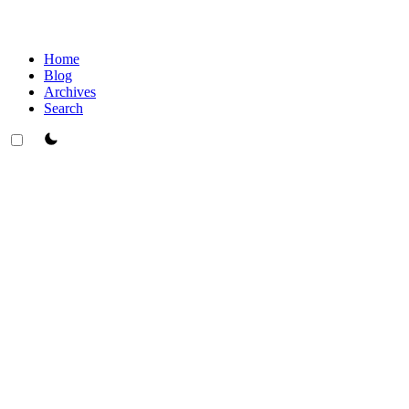
Home
Blog
Archives
Search
theme switcher