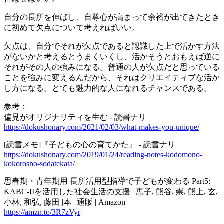
自分の長所を伸ばし、自尊心が高まって余裕が出てきたとき
に初めて欠点について考えればいい。
欠点は、自分でそれが欠点であると認識した上で活かす方法
がないかと考えるとうまくいくし、活かそうとおもえば逆に
それがその人の強みになる。普通の人が欠点だと思っている
ことを強みに変えるんだから、それはクリエイティブな活か
し方になる。とても魅力的な人になれるチャンスである。
参考：
偏見がオリジナリティを生む - 読書ナリ
https://dokushonary.com/2021/02/03/what-makes-you-unique/
[読書メモ]『子どもの心の育てかた』 - 読書ナリ
https://dokushonary.com/2019/01/24/reading-notes-kodomono-
kokorosno-sodatekata/
思春期・青年期用 長所活用型指導で子どもが変わる Part5:
KABC-IIを活用した社会生活の支援 | 恵子, 熊谷, 崇, 熊上, 玄,
小林, 和弘, 藤田 |本 | 通販 | Amazon
https://amzn.to/3R7zVyr