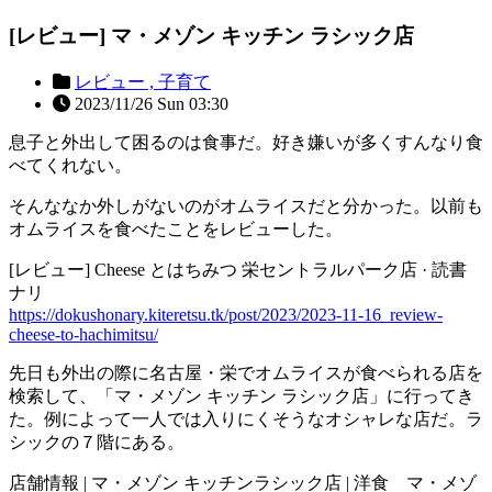
[レビュー] マ・メゾン キッチン ラシック店
レビュー ,
子育て
2023/11/26 Sun 03:30
息子と外出して困るのは食事だ。好き嫌いが多くすんなり食
べてくれない。
そんななか外しがないのがオムライスだと分かった。以前も
オムライスを食べたことをレビューした。
[レビュー] Cheese とはちみつ 栄セントラルパーク店 · 読書
ナリ
https://dokushonary.kiteretsu.tk/post/2023/2023-11-16_review-
cheese-to-hachimitsu/
先日も外出の際に名古屋・栄でオムライスが食べられる店を
検索して、「マ・メゾン キッチン ラシック店」に行ってき
た。例によって一人では入りにくそうなオシャレな店だ。ラ
シックの７階にある。
店舗情報 | マ・メゾン キッチンラシック店 | 洋食 マ・メゾ