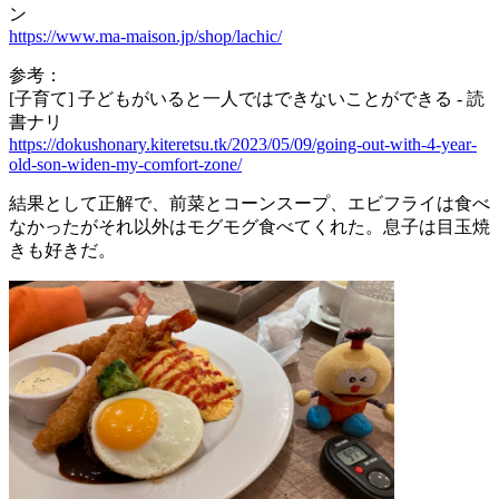
ン
https://www.ma-maison.jp/shop/lachic/
参考：
[子育て] 子どもがいると一人ではできないことができる - 読
書ナリ
https://dokushonary.kiteretsu.tk/2023/05/09/going-out-with-4-year-
old-son-widen-my-comfort-zone/
結果として正解で、前菜とコーンスープ、エビフライは食べ
なかったがそれ以外はモグモグ食べてくれた。息子は目玉焼
きも好きだ。