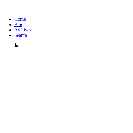
Home
Blog
Archives
Search
theme switcher