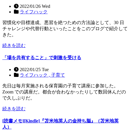
2022/01/26 Wed
ライフハック
習慣化や目標達成、悪習を絶つための方法論として、30 日
チャレンジや代替行動といったことをこのブログで紹介して
きた。
続きを読む
「場を共有すること」で刺激を受ける
2022/01/25 Tue
ライフハック ,
子育て
先日は毎月実施される保育園の子育て講座に参加した。
Zoom での講座だ。都合が合わなかったりして数回休んだの
で久しぶりだ。
続きを読む
[読書メモ][Kindle]『苫米地英人の金持ち脳』（苫米地英
人）