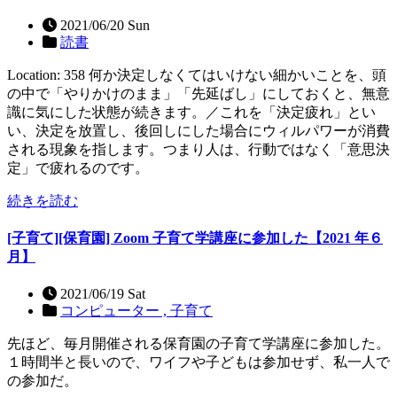
2021/06/20 Sun
読書
Location: 358 何か決定しなくてはいけない細かいことを、頭
の中で「やりかけのまま」「先延ばし」にしておくと、無意
識に気にした状態が続きます。／これを「決定疲れ」とい
い、決定を放置し、後回しにした場合にウィルパワーが消費
される現象を指します。つまり人は、行動ではなく「意思決
定」で疲れるのです。
続きを読む
[子育て][保育園] Zoom 子育て学講座に参加した【2021 年６
月】
2021/06/19 Sat
コンピューター ,
子育て
先ほど、毎月開催される保育園の子育て学講座に参加した。
１時間半と長いので、ワイフや子どもは参加せず、私一人で
の参加だ。