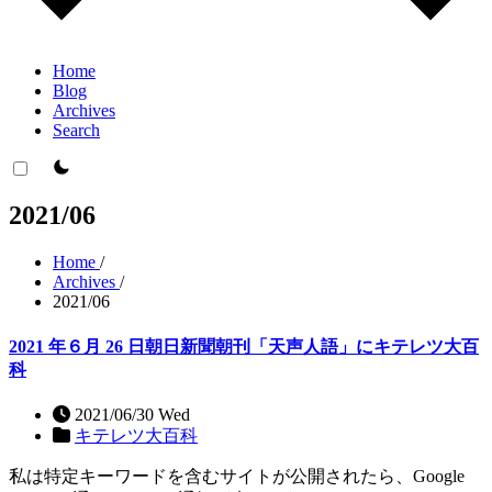
Home
Blog
Archives
Search
theme switcher
2021/06
Home
/
Archives
/
2021/06
2021 年６月 26 日朝日新聞朝刊「天声人語」にキテレツ大百
科
2021/06/30 Wed
キテレツ大百科
私は特定キーワードを含むサイトが公開されたら、Google