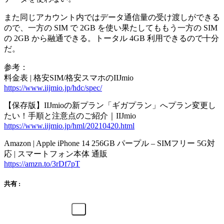
また同じアカウント内ではデータ通信量の受け渡しができる
ので、一方の SIM で 2GB を使い果たしてももう一方の SIM
の 2GB から融通できる。トータル 4GB 利用できるので十分
だ。
参考：
料金表 | 格安SIM/格安スマホのIIJmio
https://www.iijmio.jp/hdc/spec/
【保存版】IIJmioの新プラン「ギガプラン」へプラン変更し
たい！手順と注意点のご紹介｜IIJmio
https://www.iijmio.jp/hml/20210420.html
Amazon | Apple iPhone 14 256GB パープル – SIMフリー 5G対
応 | スマートフォン本体 通販
https://amzn.to/3rDf7pT
共有 :