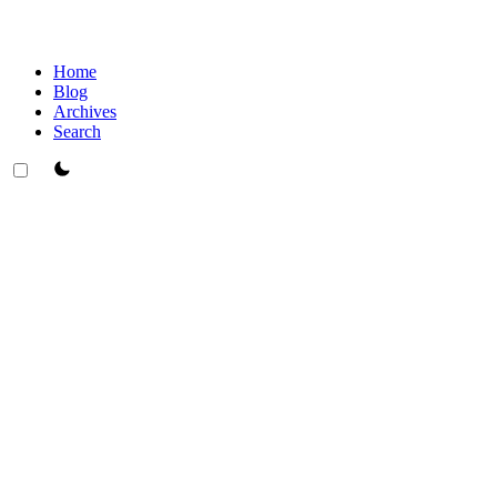
Home
Blog
Archives
Search
theme switcher