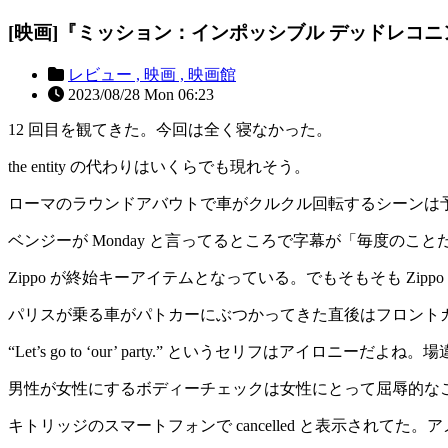
[映画]『ミッション：インポッシブル デッドレコニング 
レビュー ,
映画 ,
映画館
2023/08/28 Mon 06:23
12 回目を観てきた。今回は全く寝なかった。
the entity の代わりはいくらでも現れそう。
ローマのラウンドアバウトで車がクルクル回転するシーンは
ベンジーが Monday と言ってるところで字幕が「毎度のこ
Zippo が終始キーアイテムとなっている。でもそもそも Zip
パリスが乗る車がパトカーにぶつかってきた直後はフロント
“Let’s go to ‘our’ party.” というセリフはアイロニ
男性が女性にするボディーチェックは女性にとって屈辱的な
キトリッジのスマートフォンで cancelled と表示されてた。