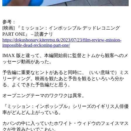
参考：
[映画] 『ミッション：インポッシブル デッドレコニング
PART ONE』 – 読書ナリ
https://dokushonary.kiteretsu.tk/2023/07/23/film-review-mission-
impossible-dead-reckoning-part-one/
IMAX 版と違って、本編開始前に監督とトムから観客へのメ
ッセージ動画があった。
予告編に重要なヒントがあると同時に、（いい意味で）ミス
リーディング。映画を観たあと予告を観るといろいろ分か
る、よくできた予告編だと思う。
オープニングテーマのワクワクは異常。
『ミッション：インポッシブル』シリーズのイギリス人俳優
率がどんどん上がっている。
カバンの中に入っていたホワイト・ウィドウのフェイスマス
クが生首みたいでこわい。