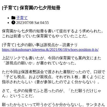
[子育て] 保育園の七夕用短冊
子育て
2023/07/08 Sat 04:55
保育園から七夕用の短冊を書いて提出するよう求められた。
これは前通っていた保育園でもやっていたことだ。
[子育て] 七夕の願い事は誰視点か – 読書ナリ
https://dokushonary.kiteretsu.tk/2021/06/18/whoes-position-it-is/
上記リンクでも書いたが、今回の保育園でも案内文にまた
「誰視点の願いか」が書かれていなかった。
ただ今回は保護者懇談会で渡された書類だったので、口頭で
「子ども視点、および親視点、それぞれ１枚」書くようにと
指示されたらしい（妻が参加したのでよく分からない）。
さて、七夕の短冊でふと思ったのが、「ただ願うだけじゃ
ん」ということだ。
願ったからといって叶うかどうか分からないし、サンタさん