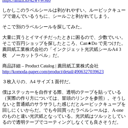
https://amzn.to/42wyWM6
しかしこのラベルシールは剥がれやすい。ルービックキュー
ブで遊んでいるうちに、シールごと剥がれてしまう。
そこで別のラベルシールを探してみた。
大量に買うとイマイチだったときに困るので、少数でいい。
そこで百円ショップを探したところ、Can★Do で見つけた。
薦田紙工業株式会社の「インクジェット光沢紙シールA4 3
枚 ノーカットラベル」だ。
商品詳細 – Product Catalog | 薦田紙工業株式会社
http://komoda-paper.com/product/detail/4906327039623
３枚入りの、A4 サイズ１面付だ。
僕はステッカーを自作する際、透明のテープを貼っている
（実際の作り方については、冒頭のリンクを参照）。そうし
ないと普通紙のサラサラした感じだとルービックキューブを
回しにくいからだ。でも今回買ったラベルシールは、A-one
のものと違い光沢紙となっている。光沢紙はツルッとしてい
るので透明テープでコーティングしなくても良さそうだ。