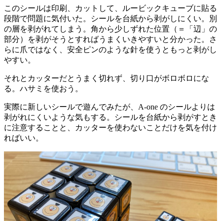
このシールは印刷、カットして、ルービックキューブに貼る
段階で問題に気付いた。シールを台紙から剥がしにくい。別
の層を剥がれてしまう。角から少しずれた位置（＝「辺」の
部分）を剥がそうとすればうまくいきやすいと分かった。さ
らに爪ではなく、安全ピンのような針を使うともっと剥がし
やすい。
それとカッターだとうまく切れず、切り口がボロボロにな
る。ハサミを使おう。
実際に新しいシールで遊んでみたが、A-one のシールよりは
剥がれにくいような気もする。シールを台紙から剥がすとき
に注意することと、カッターを使わないことだけを気を付け
ればいい。