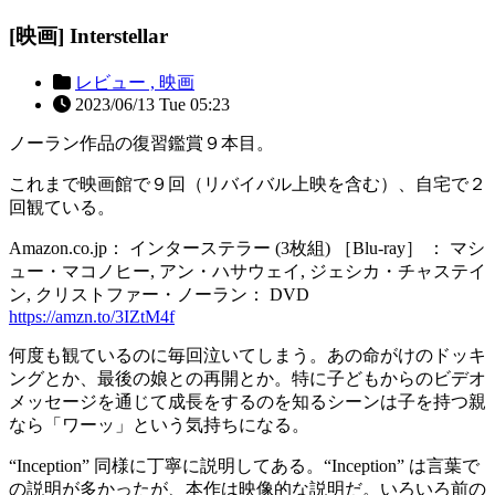
[映画] Interstellar
レビュー ,
映画
2023/06/13 Tue 05:23
ノーラン作品の復習鑑賞９本目。
これまで映画館で９回（リバイバル上映を含む）、自宅で２
回観ている。
Amazon.co.jp： インターステラー (3枚組) ［Blu-ray］ ： マシ
ュー・マコノヒー, アン・ハサウェイ, ジェシカ・チャステイ
ン, クリストファー・ノーラン： DVD
https://amzn.to/3IZtM4f
何度も観ているのに毎回泣いてしまう。あの命がけのドッキ
ングとか、最後の娘との再開とか。特に子どもからのビデオ
メッセージを通じて成長をするのを知るシーンは子を持つ親
なら「ワーッ」という気持ちになる。
“Inception” 同様に丁寧に説明してある。“Inception” は言葉で
の説明が多かったが、本作は映像的な説明だ。いろいろ前の