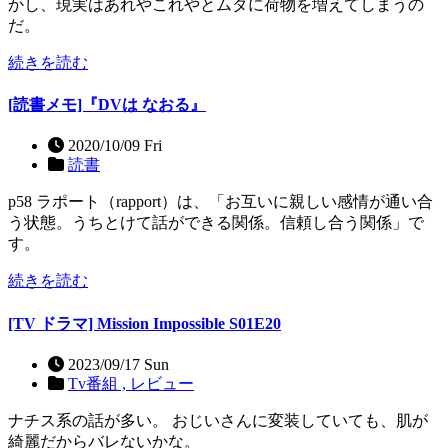
かし、現実はあれやこれやとムダに荷物を増えてしまうの
だ。
続きを読む
[読書メモ]『DVは なおる』
2020/10/09 Fri
読書
p58 ラポート（rapport）は、「お互いに親しい感情が通い合
う状態。うちとけて話ができる関係。信頼し合う関係」で
す。
続きを読む
[TV ドラマ] Mission Impossible S01E20
2023/09/17 Sun
Tv番組 ,
レビュー
ナチス系の話が多い。 おじいさんに変装していても、肌が
綺麗だからバレないかな。