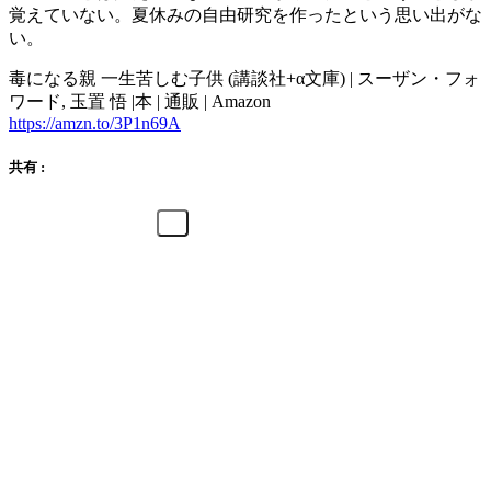
覚えていない。夏休みの自由研究を作ったという思い出がな
い。
毒になる親 一生苦しむ子供 (講談社+α文庫) | スーザン・フォ
ワード, 玉置 悟 |本 | 通販 | Amazon
https://amzn.to/3P1n69A
共有 :