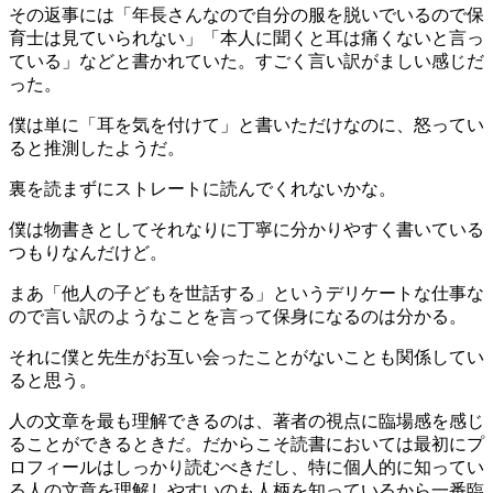
その返事には「年長さんなので自分の服を脱いでいるので保
育士は見ていられない」「本人に聞くと耳は痛くないと言っ
ている」などと書かれていた。すごく言い訳がましい感じだ
った。
僕は単に「耳を気を付けて」と書いただけなのに、怒ってい
ると推測したようだ。
裏を読まずにストレートに読んでくれないかな。
僕は物書きとしてそれなりに丁寧に分かりやすく書いている
つもりなんだけど。
まあ「他人の子どもを世話する」というデリケートな仕事な
ので言い訳のようなことを言って保身になるのは分かる。
それに僕と先生がお互い会ったことがないことも関係してい
ると思う。
人の文章を最も理解できるのは、著者の視点に臨場感を感じ
ることができるときだ。だからこそ読書においては最初にプ
ロフィールはしっかり読むべきだし、特に個人的に知ってい
る人の文章を理解しやすいのも人柄を知っているから一番臨