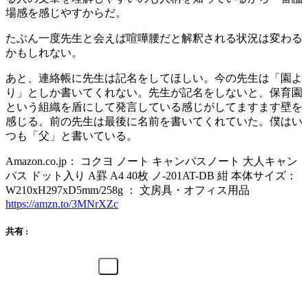
場感を感じやすからだ。
たぶん一度先生と会えば喧嘩腰だと解釈される状況は変わる
かもしれない。
あと、連絡帳に先生は記名をしてほしい。今の先生は「園よ
り」としか書いてくれない。先生が記名をしないと、保育園
という組織を盾にして発言している感じがしてますます壁を
感じる。前の先生は最後に名前を書いてくれていた。僕はい
つも「父」と書いている。
Amazon.co.jp： コクヨ ノート キャンパスノート 大人キャン
パス ドット入り A罫 A4 40枚 ノ-201AT-DB 紺 本体サイズ：
W210xH297xD5mm/258g ： 文房具・オフィス用品
https://amzn.to/3MNrXZc
共有 :