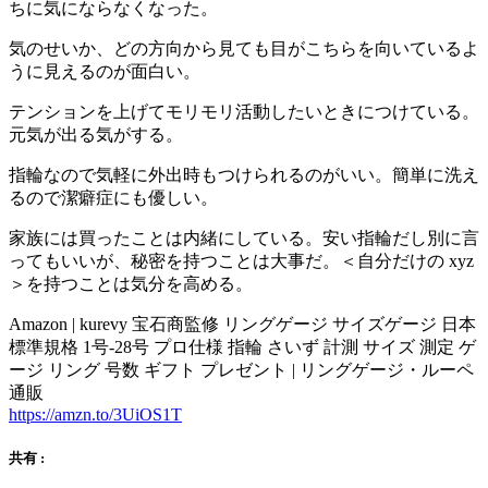
ちに気にならなくなった。
気のせいか、どの方向から見ても目がこちらを向いているよ
うに見えるのが面白い。
テンションを上げてモリモリ活動したいときにつけている。
元気が出る気がする。
指輪なので気軽に外出時もつけられるのがいい。簡単に洗え
るので潔癖症にも優しい。
家族には買ったことは内緒にしている。安い指輪だし別に言
ってもいいが、秘密を持つことは大事だ。＜自分だけの xyz
＞を持つことは気分を高める。
Amazon | kurevy 宝石商監修 リングゲージ サイズゲージ 日本
標準規格 1号-28号 プロ仕様 指輪 さいず 計測 サイズ 測定 ゲ
ージ リング 号数 ギフト プレゼント | リングゲージ・ルーペ
通販
https://amzn.to/3UiOS1T
共有 :