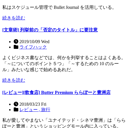
私はスケジュール管理で Bullet Journal を活用している。
続きを読む
[文章術] 列挙前の「否定のタイトル」に要注意
2019/10/09 Wed
ライフハック
よくビジネス書などでは、何かを列挙することはよくある。
「～についてのポイント５つ」「～するための 10 のルー
ル」みたいな感じで始めるあれだ。
続きを読む
[レビュー][飲食店] Butter Premium ららぽーと豊洲店
2018/03/23 Fri
レビュー ,
旅行
私が愛してやまない「ユナイテッド・シネマ豊洲」は「らら
ぽーと豊洲」というショッピングモール内に入っている。