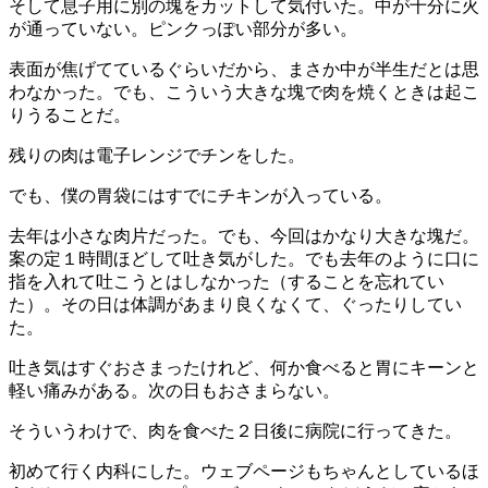
そして息子用に別の塊をカットして気付いた。中が十分に火
が通っていない。ピンクっぽい部分が多い。
表面が焦げてているぐらいだから、まさか中が半生だとは思
わなかった。でも、こういう大きな塊で肉を焼くときは起こ
りうることだ。
残りの肉は電子レンジでチンをした。
でも、僕の胃袋にはすでにチキンが入っている。
去年は小さな肉片だった。でも、今回はかなり大きな塊だ。
案の定１時間ほどして吐き気がした。でも去年のように口に
指を入れて吐こうとはしなかった（することを忘れてい
た）。その日は体調があまり良くなくて、ぐったりしてい
た。
吐き気はすぐおさまったけれど、何か食べると胃にキーンと
軽い痛みがある。次の日もおさまらない。
そういうわけで、肉を食べた２日後に病院に行ってきた。
初めて行く内科にした。ウェブページもちゃんとしているほ