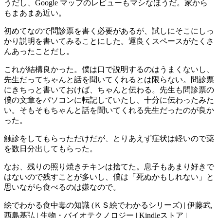
うだし、Google マップのレビューもマシなほうだ。家から
もまあまあ近い。
初めてなので問診票を書く必要があるが、試しにそこにしっ
かり説明を書いてみることにした。運良くスペースがたくさ
んあったことだし。
これが結構良かった。僕は口で説明するのはうまくないし、
先生だってちゃんと話を聞いてくれるとは限らない。問診票
にきちっと書いておけば、ちゃんと伝わる。先生も問診票の
僕の文章をパソコンに転記していたし、十分に伝わったみた
い。そもそもちゃんと話を聞いてくれる先生だったのが良か
った。
触診をしてもらっただけだが、とりあえず症状は軽いので薬
を数日分出してもらった。
なお、残りの照り焼きチキンは捨てた。息子もあまり好きで
はないので残すことが多いし、僕は「死ぬかもしれない」と
思いながら食べるのは嫌なので。
絵でわかる食中毒の知識 (ＫＳ絵でわかるシリーズ) | 伊藤武,
西島基弘 | 生物・バイオテクノロジー | Kindleストア |